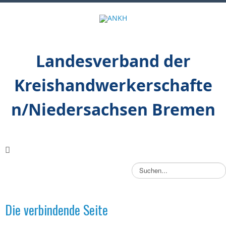
Landesverband der
Kreishandwerkerschafte
n/Niedersachsen Bremen
S
u
c
h
Die verbindende Seite
e
n