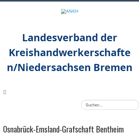
Landesverband der
Kreishandwerkerschafte
n/Niedersachsen Bremen
S
u
c
h
Osnabrück-Emsland-Grafschaft Bentheim
e
n