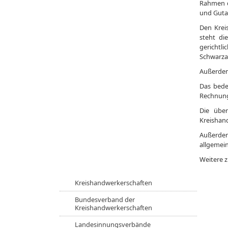
Rahmen d
und Gutac
Den Krei
steht di
gerichtl
Schwarza
Außerdem
Das bede
Rechnung
Die über
Kreishand
Außerde
allgemei
Weitere 
Kreishandwerkerschaften
Bundesverband der
Kreishandwerkerschaften
Landesinnungsverbände