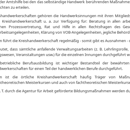
er Amtshilfe bei den das selbständige Handwerk berührenden Maßnahmen
hten zu erteilen.
shandwerkerschaften gehören die Handwerksinnungen mit ihren Mitglied
e Kreishandwerkerschaft u. a. zur Verfügung für: Beratung in allen arbei
ichen Prozessvertretung, Rat und Hilfe in allen Rechtsfragen des G
rbeitsangelegenheiten, Klärung von VOB-Angelegenheiten, jegliche Behörden
 führt die Kreishandwerkerschaft regelmäßig - somit gibt es Ausnahmen - 
utet, dass sämtliche anfallende Verwaltungsarbeiten (z. B. Lehrlingsrolle
swesen, Veranstaltungen usw.) für die einzelnen Innungen durchgeführt w
betriebliche Berufsausbildung ist wichtiger Bestandteil der bewährte
werkerschaften für einen Teil der handwerklichen Berufe durchgeführt.
m ist die örtliche Kreishandwerkerschaft häufig Träger von Maß
ntheoretischen Meisterkursen und auch von fachtheoretischen Meisterkurs
z. T. durch die Agentur für Arbeit geförderte Bildungsmaßnahmen werden d