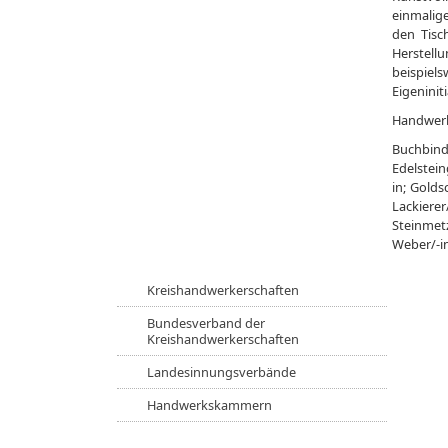
einmalig
den Tisc
Herstell
beispiel
Eigeninit
Handwerk
Buchbind
Edelstein
in; Golds
Lackierer
Steinmetz
Weber/-i
Kreishandwerkerschaften
Bundesverband der
Kreishandwerkerschaften
Landesinnungsverbände
Handwerkskammern