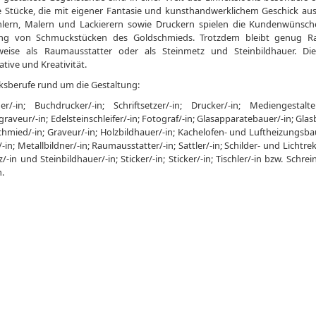
e Stücke, die mit eigener Fantasie und kunsthandwerklichem Geschick aus H
hlern, Malern und Lackierern sowie Druckern spielen die Kundenwünsche 
ung von Schmuckstücken des Goldschmieds. Trotzdem bleibt genug R
sweise als Raumausstatter oder als Steinmetz und Steinbildhauer. 
iative und Kreativität.
sberufe rund um die Gestaltung:
er/-in; Buchdrucker/-in; Schriftsetzer/-in; Drucker/-in; Mediengestalt
graveur/-in; Edelsteinschleifer/-in; Fotograf/-in; Glasapparatebauer/-in; Glas
chmied/-in; Graveur/-in; Holzbildhauer/-in; Kachelofen- und Luftheizungsba
/-in; Metallbildner/-in; Raumausstatter/-in; Sattler/-in; Schilder- und Lichtre
/-in und Steinbildhauer/-in; Sticker/-in; Sticker/-in; Tischler/-in bzw. Schre
n.