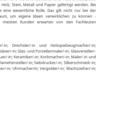
olz, Stein, Metall und Papier gefertigt werden. Bei
eine wesentliche Rolle. Das gilt nicht nur bei der
aum, um eigene Ideen verwirklichen zu können -
Die meisten Kunden erwarten von den Fachleuten
er/-in; Drechsler/-in und Holzspielzeugmacher/-in;
bläser/-in; Glas- und Porzellanmaler/-in; Glasveredler/-
uer/-in; Keramiker/-in; Korbmacher/-in; Maler/-in und
klamehersteller/-in; Siebdrucker/-in; Silberschmied/-in;
iner/-in; Uhrmacher/in; Vergolder/-in; Wachszieher/-in;