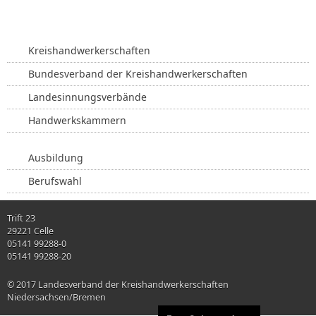
.
.
.
Kreishandwerkerschaften
Bundesverband der Kreishandwerkerschaften
Landesinnungsverbände
Handwerkskammern
Ausbildung
Berufswahl
Trift 23
29221 Celle
05141 99288-0
05141 99288-20
© 2017 Landesverband der Kreishandwerkerschaften
Niedersachsen/Bremen