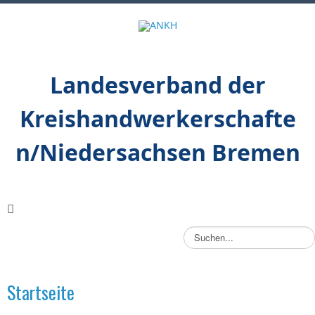
Landesverband der
Kreishandwerkerschafte
n/Niedersachsen Bremen
S
u
c
h
Startseite
e
n