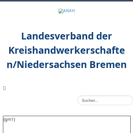
Landesverband der
Kreishandwerkerschafte
n/Niedersachsen Bremen
S
u
c
h
{gm1}
e
n