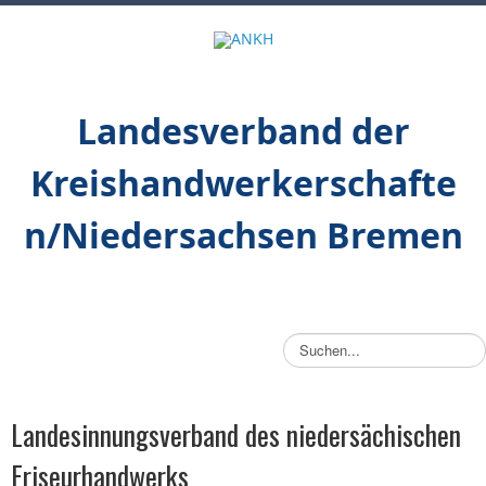
Landesverband der
Kreishandwerkerschafte
n/Niedersachsen Bremen
S
u
c
h
Landesinnungsverband des niedersächischen
e
n
Friseurhandwerks
.