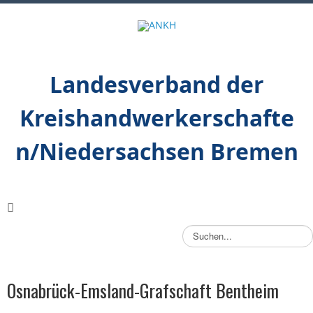
Landesverband der
Kreishandwerkerschafte
n/Niedersachsen Bremen
S
u
c
h
Osnabrück-Emsland-Grafschaft Bentheim
e
n