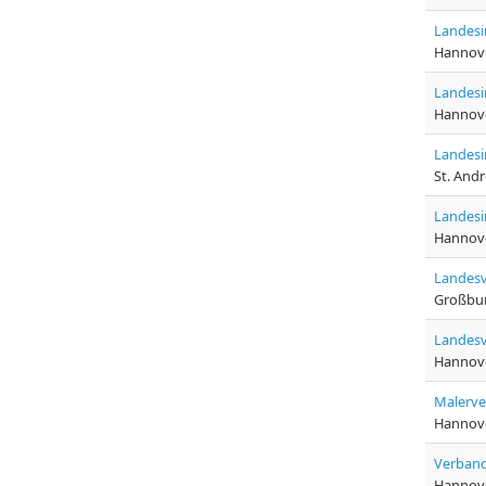
Landesi
Hannov
Landesi
Hannov
Landes
St. And
Landesi
Hannov
Landesv
Großbu
Landesv
Hannov
Malerve
Hannov
Verband
Hannov