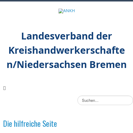
Landesverband der
Kreishandwerkerschafte
n/Niedersachsen Bremen
S
u
c
h
Die hilfreiche Seite
e
n